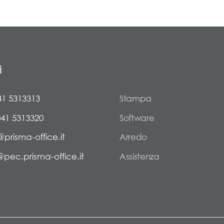
i
41 5313313
Stampa
041 5313320
Software
@prisma-office.it
Arredo
@pec.prisma-office.it
Assistenza