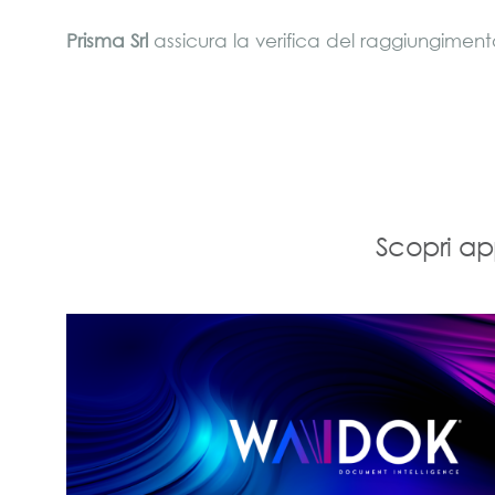
Prisma Srl
assicura la verifica del raggiungimento
Scopri ap