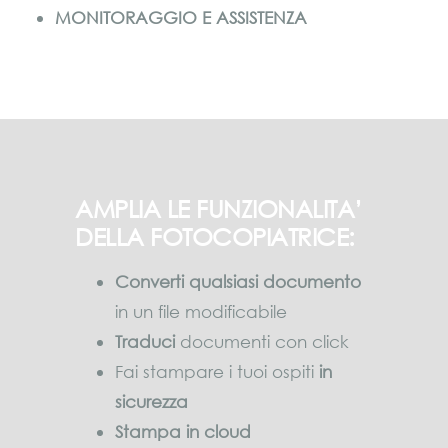
MONITORAGGIO E ASSISTENZA
AMPLIA LE FUNZIONALITA’
DELLA FOTOCOPIATRICE:
Converti
qualsiasi documento
in un file modificabile
Traduci
documenti con click
Fai stampare i tuoi ospiti
in
sicurezza
Stampa in cloud