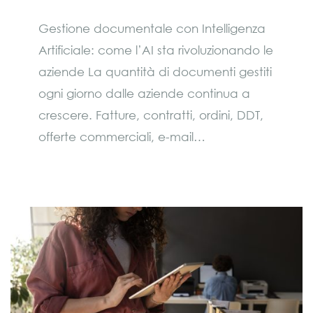
Gestione documentale con Intelligenza
Artificiale: come l’AI sta rivoluzionando le
aziende La quantità di documenti gestiti
ogni giorno dalle aziende continua a
crescere. Fatture, contratti, ordini, DDT,
offerte commerciali, e-mail…