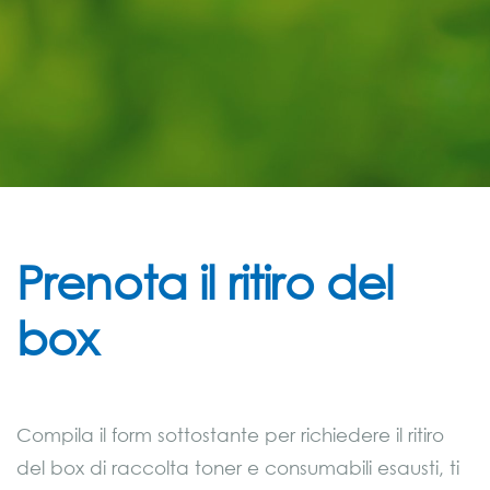
Prenota il ritiro del
box
Compila il form sottostante per richiedere il ritiro
del box di raccolta toner e consumabili esausti, ti