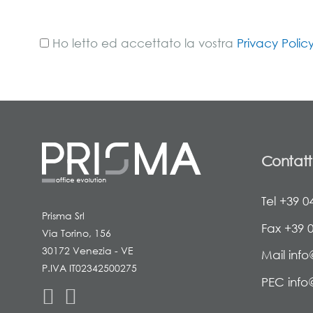
Ho letto ed accettato la vostra
Privacy Polic
Contatt
Tel +39 0
Prisma Srl
Fax +39 
Via Torino, 156
30172 Venezia - VE
Mail info
P.IVA IT02342500275
PEC info