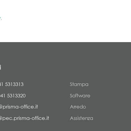
y
.
i
41 5313313
Stampa
041 5313320
Software
@prisma-office.it
Arredo
@pec.prisma-office.it
Assistenza