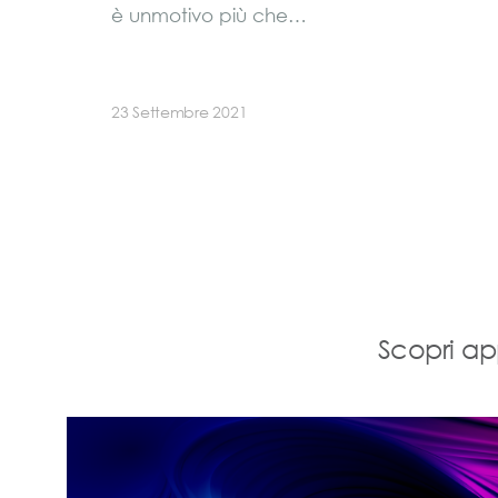
è unmotivo più che…
23 Settembre 2021
Scopri ap