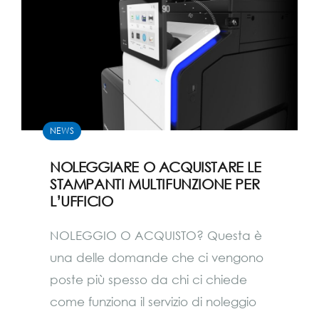
NEWS
NOLEGGIARE O ACQUISTARE LE
STAMPANTI MULTIFUNZIONE PER
L’UFFICIO
NOLEGGIO O ACQUISTO? Questa è
una delle domande che ci vengono
poste più spesso da chi ci chiede
come funziona il servizio di noleggio