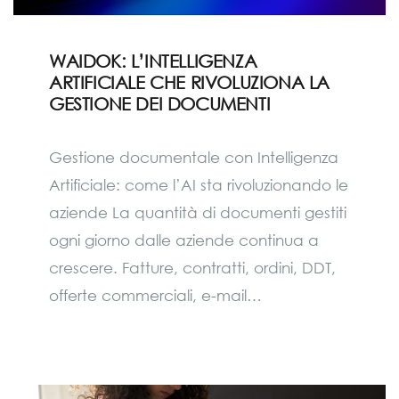
WAIDOK: L’INTELLIGENZA
ARTIFICIALE CHE RIVOLUZIONA LA
GESTIONE DEI DOCUMENTI
Gestione documentale con Intelligenza
Artificiale: come l’AI sta rivoluzionando le
aziende La quantità di documenti gestiti
ogni giorno dalle aziende continua a
crescere. Fatture, contratti, ordini, DDT,
offerte commerciali, e-mail…