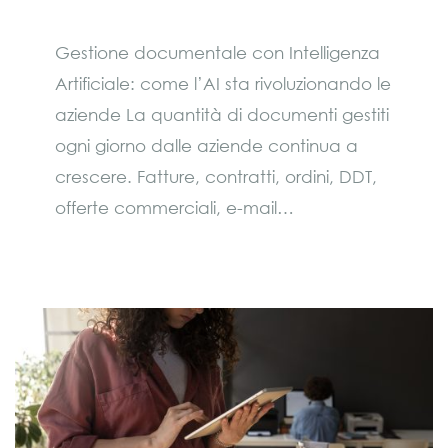
Gestione documentale con Intelligenza
Artificiale: come l’AI sta rivoluzionando le
aziende La quantità di documenti gestiti
ogni giorno dalle aziende continua a
crescere. Fatture, contratti, ordini, DDT,
offerte commerciali, e-mail…