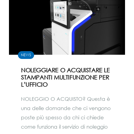
NEWS
NOLEGGIARE O ACQUISTARE LE
STAMPANTI MULTIFUNZIONE PER
L’UFFICIO
NOLEGGIO O ACQUISTO? Questa è
una delle domande che ci vengono
poste più spesso da chi ci chiede
come funziona il servizio di noleggio