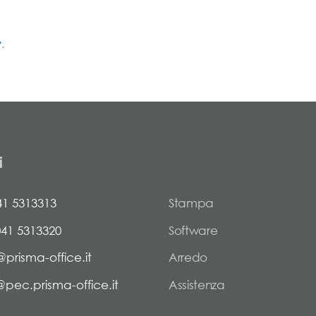
y
.
i
41 5313313
Stampa
041 5313320
Software
@prisma-office.it
Arredo
@pec.prisma-office.it
Assistenza