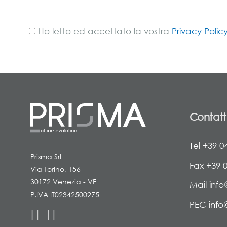
Ho letto ed accettato la vostra
Privacy Polic
Contatt
Tel +39 0
Prisma Srl
Fax +39 
Via Torino, 156
30172 Venezia - VE
Mail info
P.IVA IT02342500275
PEC info