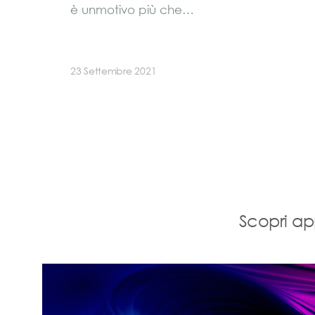
è unmotivo più che…
23 Settembre 2021
Scopri ap